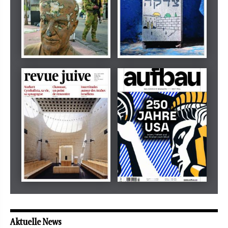
Dezember 2024
März 2026
tachles
Beilage
Mai 2026
Mai 2026
revue juive
aufbau
Aktuelle News