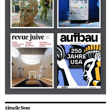
Dezember 2024
März 2026
tachles
Beilage
Mai 2026
Mai 2026
revue juive
aufbau
Aktuelle News