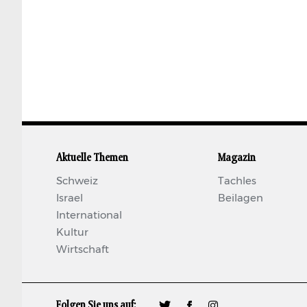
Aktuelle Themen
Magazin
Schweiz
Tachles
Israel
Beilagen
International
Kultur
Wirtschaft
Folgen Sie uns auf:
🐦
𝖿
📷