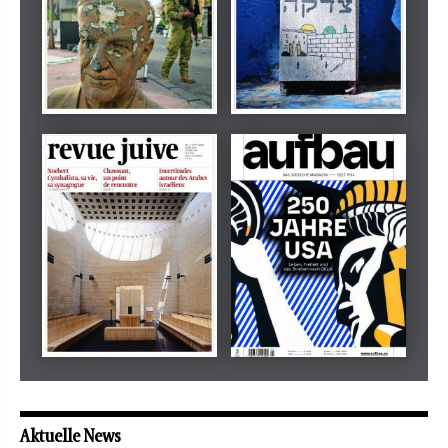
Dezember 2024
März 2026
tachles
Beilage
Mai 2026
Mai 2026
revue juive
aufbau
Aktuelle News