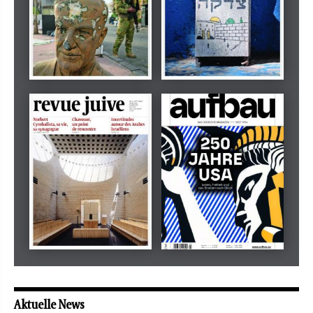
Dezember 2024
März 2026
tachles
Beilage
Mai 2026
Mai 2026
revue juive
aufbau
Aktuelle News