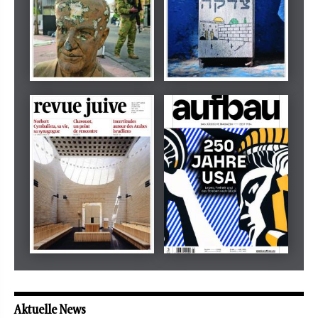
Dezember 2024
März 2026
tachles
Beilage
Mai 2026
Mai 2026
revue juive
aufbau
Aktuelle News