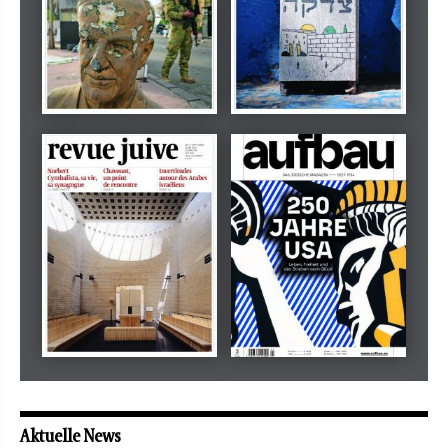
Dezember 2024
März 2026
tachles
Beilage
Mai 2026
Mai 2026
revue juive
aufbau
Aktuelle News