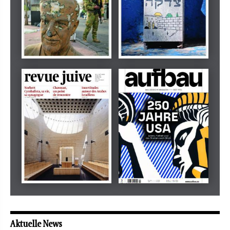
Dezember 2024
März 2026
tachles
Beilage
Mai 2026
Mai 2026
revue juive
aufbau
Aktuelle News