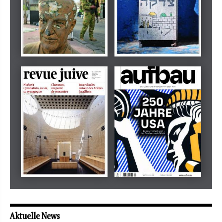
Dezember 2024
März 2026
tachles
Beilage
Mai 2026
Mai 2026
revue juive
aufbau
Aktuelle News