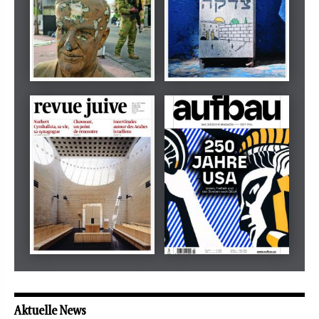
Dezember 2024
März 2026
tachles
Beilage
Mai 2026
Mai 2026
revue juive
aufbau
Aktuelle News