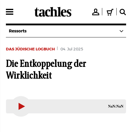
Direkt
zum
👤
🛒
🔍
Inhalt
Ressorts
DAS JÜDISCHE LOGBUCH
04. Jul 2025
Die Entkoppelung der
Wirklichkeit
NaN:NaN