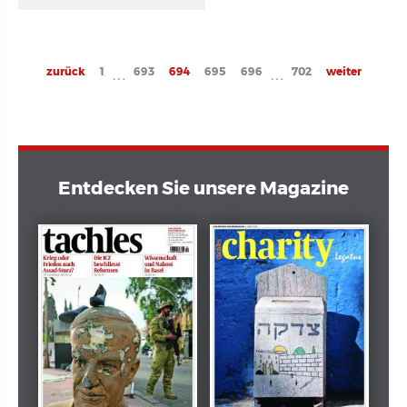
Seitennummerierung
Previous
zurück
Page
1
Page
693
Current
694
Page
695
Page
696
Page
702
Next
weiter
…
…
page
page
page
Entdecken Sie unsere Magazine