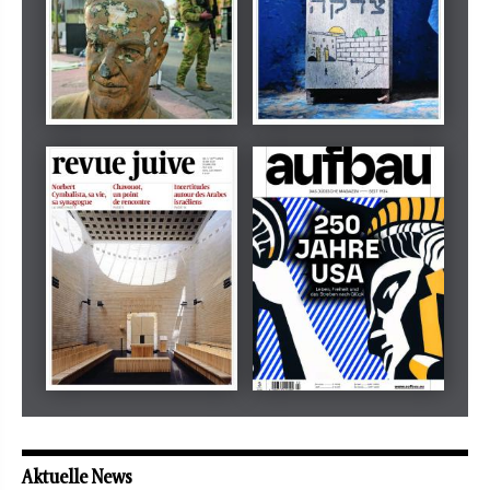
Dezember 2024
März 2026
tachles
Beilage
Mai 2026
Mai 2026
revue juive
aufbau
Aktuelle News