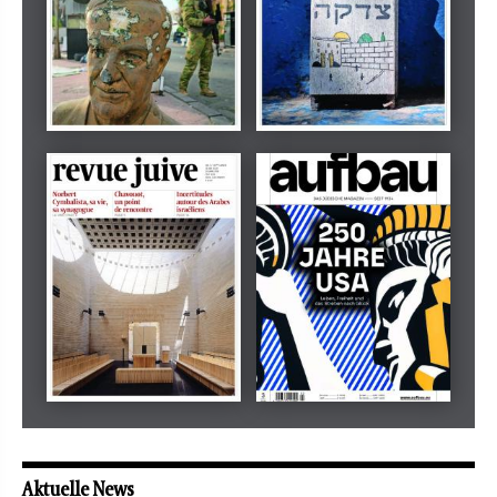
Dezember 2024
März 2026
tachles
Beilage
Mai 2026
Mai 2026
revue juive
aufbau
Aktuelle News