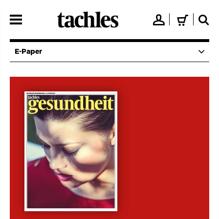
Direkt
zum
👤
🛒
🔍
Inhalt
E-Paper