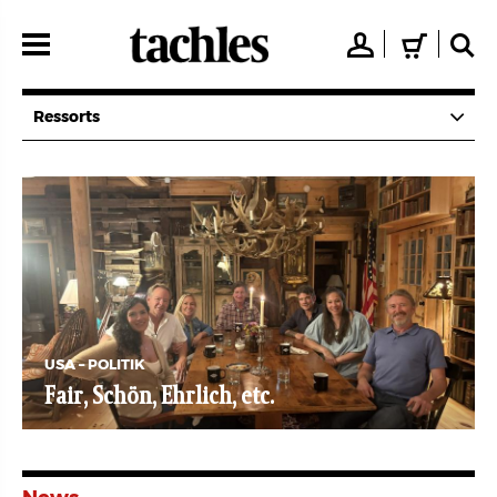
Direkt
zum
👤
🛒
🔍
Inhalt
Ressorts
LONDON
Antisemitismus bleibt auf Reko
3/4